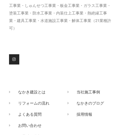
工事業・しゅんせつ工事業・板金工事業・ガラス工事業・
塗装工事業・防水工事業・内装仕上工事業・熱絶縁工事
業・建具工事業・水道施設工事業・解体工事業（21業種許
可）
I
n
s
t
a
g
r
a
m
なかき建設とは
当社施工事例
リフォームの流れ
なかきのブログ
よくある質問
採用情報
お問い合わせ