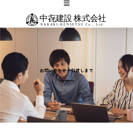
Main
内
Menu
容
を
ス
キ
ッ
プ
お問い合わせ〜引渡しまで